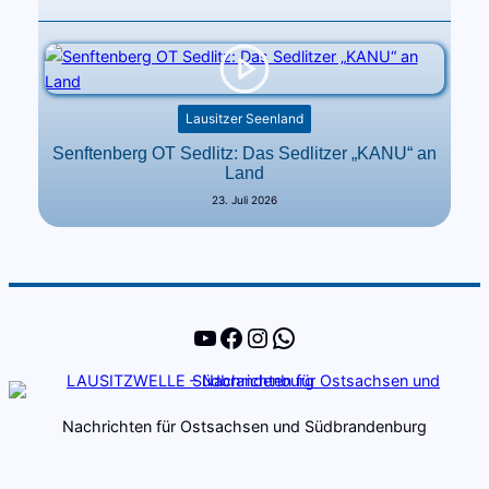
Lausitzer Seenland
Senftenberg OT Sedlitz: Das Sedlitzer „KANU“ an
Land
23. Juli 2026
YouTube
Facebook
Instagram
WhatsApp
Nachrichten für Ostsachsen und Südbrandenburg