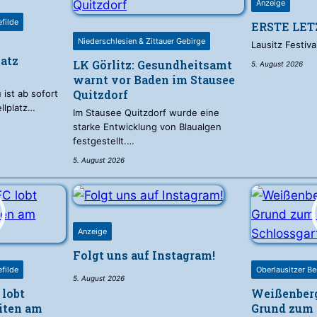
Anzeige
efilde
ERSTE LE
Niederschlesien & Zittauer Gebirge
Lausitz Festiva
atz
LK Görlitz: Gesundheitsamt
5. August 2026
warnt vor Baden im Stausee
Quitzdorf
ist ab sofort
llplatz…
Im Stausee Quitzdorf wurde eine
starke Entwicklung von Blaualgen
festgestellt.…
5. August 2026
Anzeige
Folgt uns auf Instagram!
efilde
Oberlausitzer Be
5. August 2026
 lobt
Weißenberg
iten am
Grund zum 