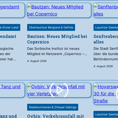
be-Elster-Land
Oberlausitzer Bergland & Gefilde
Lausitzer Seenl
gendamt
Bautzen: Neues Mitglied bei
Senftenber
Copernico
alles
gogische
Das Sorbische Institut ist neues
Die Stadt Senf
es der
Mitglied im Netzwerk „Copernico –…
über die bund
lster hat…
Behördennum
4. August 2026
4. August 2026
Niederschlesien & Zittauer Gebirge
Lausitzer Seenl
Tanz und
Oybin: Verkehrsunfall mit