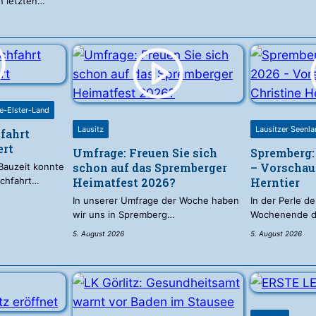
n letzten…
be-Elster-Land
Lausitz
Lausitzer Seenl
fahrt
ert
Umfrage: Freuen Sie sich
Spremberg:
schon auf das Spremberger
– Vorschau
Bauzeit konnte
rchfahrt…
Heimatfest 2026?
Herntier
In unserer Umfrage der Woche haben
In der Perle de
wir uns in Spremberg…
Wochenende d
5. August 2026
5. August 2026