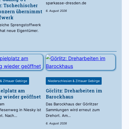
sparkasse-dresden.de
: Tschechischer
onzern übernimmt
6. August 2026
ffwerk
reiche Sprengstoffwerk
 hat neue Eigentümer.
& Zittauer Gebirge
Niederschlesien & Zittauer Gebirge
ielplatz am
Görlitz: Dreharbeiten im
 wieder geöffnet
Barockhaus
 am
Das Barockhaus der Görlitzer
esenweg in Niesky ist
Sammlungen wird erneut zum
et. Nach…
Drehort. Am…
6. August 2026