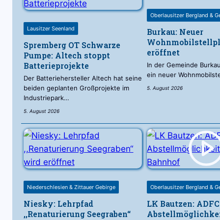
Oberlausitzer Bergland & G
Lausitzer Seenland
Burkau: Neuer
Wohnmobilstellpl
Spremberg OT Schwarze
eröffnet
Pumpe: Altech stoppt
Batterieprojekte
In der Gemeinde Burkau 
ein neuer Wohnmobilste
Der Batteriehersteller Altech hat seine
beiden geplanten Großprojekte im
5. August 2026
Industriepark…
5. August 2026
Niederschlesien & Zittauer Gebirge
Oberlausitzer Bergland & G
Niesky: Lehrpfad
LK Bautzen: ADFC
,,Renaturierung Seegraben“
Abstellmöglichke