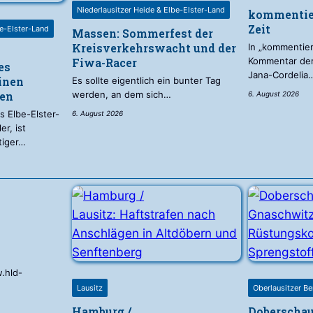
Niederlausitzer Heide & Elbe-Elster-Land
kommentier
Zeit
be-Elster-Land
Massen: Sommerfest der
Kreisverkehrswacht und der
In „kommentier
Fiwa-Racer
Kommentar der
es
Jana-Cordelia
inen
Es sollte eigentlich ein bunter Tag
den
werden, an dem sich…
6. August 2026
s Elbe-Elster-
6. August 2026
er, ist
tiger…
.hld-
Lausitz
Oberlausitzer Be
Hamburg /
Doberschau