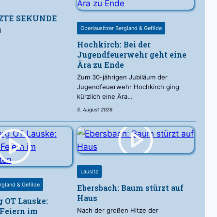
TZTE SEKUNDE
Oberlausitzer Bergland & Gefilde
l
Hochkirch: Bei der
Jugendfeuerwehr geht eine
Ära zu Ende
Zum 30-jährigen Jubiläum der
Jugendfeuerwehr Hochkirch ging
kürzlich eine Ära…
5. August 2026
Lausitz
rgland & Gefilde
Ebersbach: Baum stürzt auf
Haus
 OT Lauske:
Feiern im
Nach der großen Hitze der