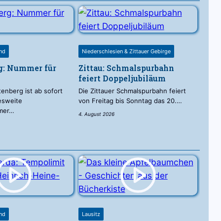
and
Niederschlesien & Zittauer Gebirge
g: Nummer für
Zittau: Schmalspurbahn
feiert Doppeljubiläum
tenberg ist ab sofort
Die Zittauer Schmalspurbahn feiert
esweite
von Freitag bis Sonntag das 20.…
mer…
4. August 2026
and
Lausitz