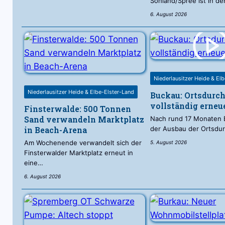
Sohland/Spree ist in de
6. August 2026
Niederlausitzer Heide & El
Niederlausitzer Heide & Elbe-Elster-Land
Buckau: Ortsdurch
vollständig erneu
Finsterwalde: 500 Tonnen
Sand verwandeln Marktplatz
Nach rund 17 Monaten 
in Beach-Arena
der Ausbau der Ortsdu
Am Wochenende verwandelt sich der
5. August 2026
Finsterwalder Marktplatz erneut in
eine…
6. August 2026