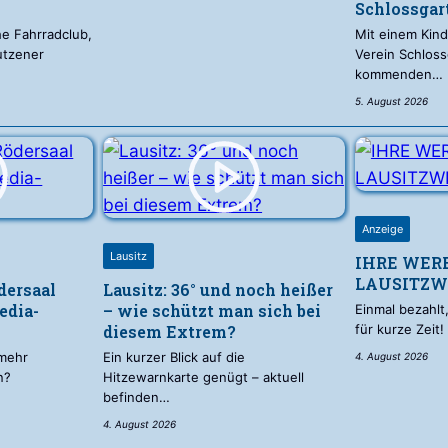
Schlossgar
e Fahrradclub,
Mit einem Kind
utzener
Verein Schlos
kommenden…
5. August 2026
Anzeige
Lausitz
IHRE WER
LAUSITZW
dersaal
Lausitz: 36° und noch heißer
edia-
– wie schützt man sich bei
Einmal bezahlt
diesem Extrem?
für kurze Zeit
mehr
Ein kurzer Blick auf die
4. August 2026
n?
Hitzewarnkarte genügt – aktuell
befinden…
4. August 2026