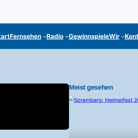
tart
Fernsehen
Radio
Gewinnspiele
Wir
Kon
Meist gesehen