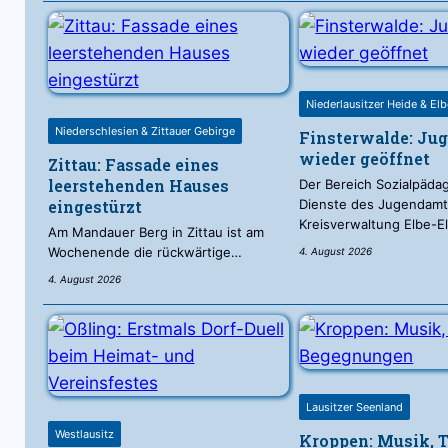
Niederlausitzer Heide & El
Niederschlesien & Zittauer Gebirge
Finsterwalde: Ju
wieder geöffnet
Zittau: Fassade eines
leerstehenden Hauses
Der Bereich Sozialpäda
eingestürzt
Dienste des Jugendamt
Kreisverwaltung Elbe-E
Am Mandauer Berg in Zittau ist am
Wochenende die rückwärtige…
4. August 2026
4. August 2026
Lausitzer Seenland
Westlausitz
Kroppen: Musik, 