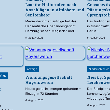
Lausitz: Haftstrafen nach
Gnaschwitz
Anschlägen in Altdöbern und
Rüstungsk
Senftenberg
Sprengsto
Medienberichten zufolge hat das
Das traditions
Hanseatische Oberlandesgericht
in Gnaschwitz
Hamburg sieben Mitglieder und…
Der in…
6. August 2026
6. August 2026
Anzeige
Niederschlesien 
efilde
Wohnungsgesellschaft
Niesky: Sp
Hoyerswerda
Lerchenweg
t
Heute gesucht, morgen gefunden –
Der Spielplatz
Einzug in 72 Stunden
Lerchenweg/Wi
wieder geöffn
6. August 2026
n
6. August 2026