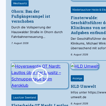
Westlausitz
Niederlausitzer Heide & El
Ohorn: Bau der
Fußgängerampel ist
Finsterwalde:
verschoben
Geschäftsführer d
Klinikums von se
Durch die Vollsperrung der
Hauswalder Straße in Ohorn durch
Aufgaben entbun
Fahrbahnerneuerung…
Der Geschäftsführer de
Klinikums, Michael Winkl
7. August 2026
überraschend mit sofor
6. August 2026
Anzeige
HLD Umwelt
Infos unter https://www
umwelt.de
Lausitzer Seenland
6. August 2026
Elsterheide OT Nardt: Lautlos