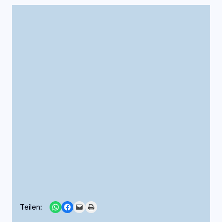
Share on WhatsApp
Share on Facebook
Email this Page
Print this Page
Teilen: