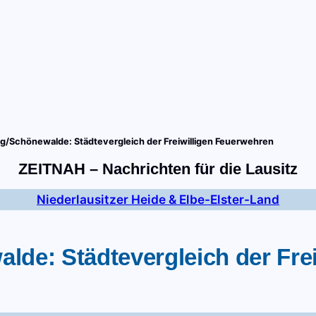
tart
Fernsehen
Radio
Gewinnspiele
Wir
Kon
g/Schönewalde: Städtevergleich der Freiwilligen Feuerwehren
ZEITNAH – Nachrichten für die Lausitz
Niederlausitzer Heide & Elbe-Elster-Land
de: Städtevergleich der Fre