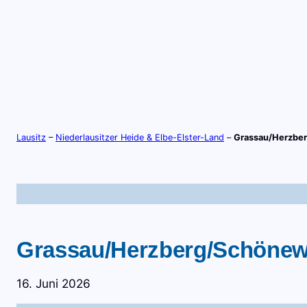
Zum
Inhalt
springen
S
TV-LIVE
RADIO-LIVE
Lausitz
–
Niederlausitzer Heide & Elbe-Elster-Land
–
Grassau/Herzber
Grassau/Herzberg/Schönewal
16. Juni 2026