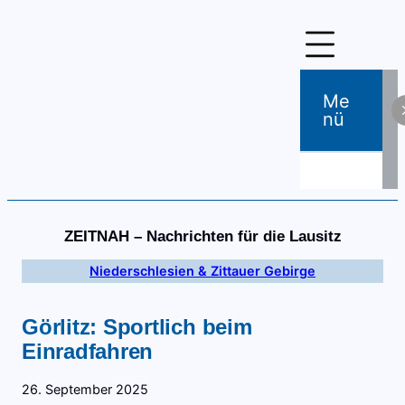
Zum
Inhalt
springen
Me
Nü
ZEITNAH – Nachrichten für die Lausitz
Niederschlesien & Zittauer Gebirge
Görlitz: Sportlich beim
Einradfahren
26. September 2025