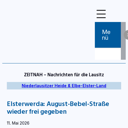
Zum
Inhalt
springen
Me
Nü
ZEITNAH – Nachrichten für die Lausitz
Niederlausitzer Heide & Elbe-Elster-Land
Elsterwerda: August-Bebel-Straße
wieder frei gegeben
11. Mai 2026