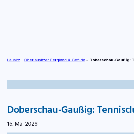
Zum
Inhalt
springen
S
TV-LIVE
RADIO-LIVE
Lausitz
–
Oberlausitzer Bergland & Gefilde
–
Doberschau-Gaußig: Te
Doberschau-Gaußig: Tenniscl
15. Mai 2026