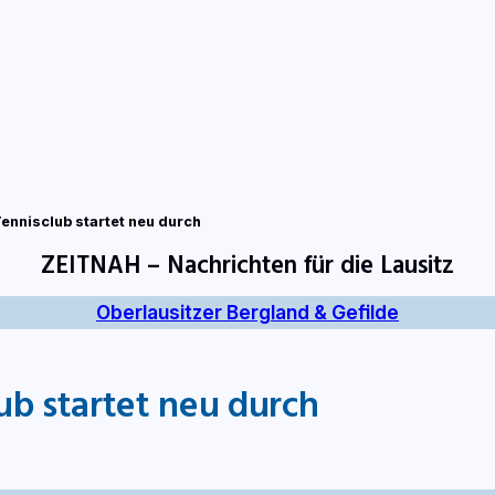
tart
Fernsehen
Radio
Gewinnspiele
Wir
Kon
nnisclub startet neu durch
ZEITNAH – Nachrichten für die Lausitz
Oberlausitzer Bergland & Gefilde
ub startet neu durch