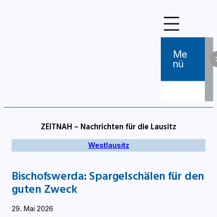
Zum
Inhalt
springen
Me
Nü
ZEITNAH – Nachrichten für die Lausitz
Westlausitz
Bischofswerda: Spargelschälen für den
guten Zweck
29. Mai 2026