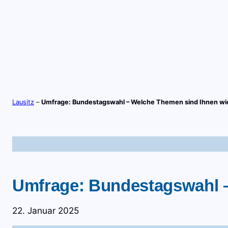
Zum
Inhalt
springen
S
TV-LIVE
RADIO-LIVE
Lausitz
–
Umfrage: Bundestagswahl – Welche Themen sind Ihnen wi
Umfrage: Bundestagswahl –
22. Januar 2025