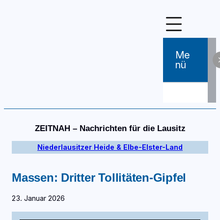
Zum
Inhalt
springen
Me
Nü
ZEITNAH – Nachrichten für die Lausitz
Niederlausitzer Heide & Elbe-Elster-Land
Massen: Dritter Tollitäten-Gipfel
23. Januar 2026