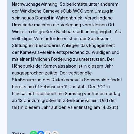
Nachwuchsgewinnung. So berichtete unter anderem
der Winklische CarnevalsClub WCC vom Umzug in
sein neues Domizil in Wahrenbrück. Verschiedene
Umstände machten die Verlegung vom kleinen Ort
Winkel in die größere Nachbarstadt unumgänglich. Als
vielfältiger Vereineförderer ist es der Sparkssen-
Stiftung ein besonderes Anliegen das Engagement
der Karnevalsvereine entsprechend zu würdigen und
mit einer jährlichen Förderung zu unterstützen. Der
Höhepunkt der Karnevalssaison ist in diesem Jahr
ausgesprochen zeititg. Der traditionelle
Straßenumzug des Raiterkarnevals Sonnewalde findet
bereits am 01.Februar um 11 Uhr statt. Der PCC in
Plessa lädt traditionell am Samstag vor Rosenmontag
ab 13 Uhr zum großen Straßenkarneval ein. Und der
fällt in diesem Jahr auf den Valentinstag am 14.02.(tl)
Share on WhatsApp
Share on Facebook
Email this Page
Print this Page