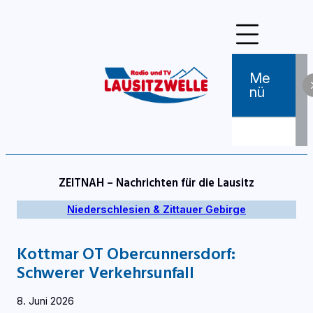
Zum
Inhalt
springen
Me
Nü
ZEITNAH – Nachrichten für die Lausitz
Niederschlesien & Zittauer Gebirge
Kottmar OT Obercunnersdorf:
Schwerer Verkehrsunfall
8. Juni 2026