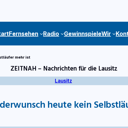
tart
Fernsehen
Radio
Gewinnspiele
Wir
Kon
tläufer mehr ist
ZEITNAH – Nachrichten für die Lausitz
Lausitz
erwunsch heute kein Selbstläu