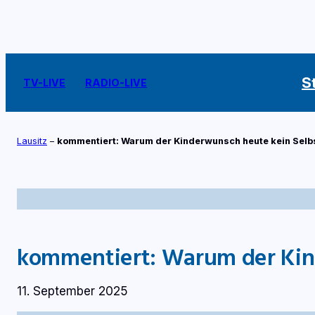
Zum
Inhalt
springen
S
TV-LIVE
RADIO-LIVE
Lausitz
–
kommentiert: Warum der Kinderwunsch heute kein Selbs
kommentiert: Warum der Kind
11. September 2025