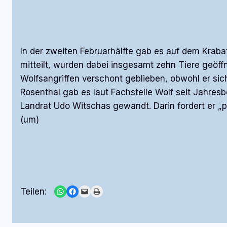
In der zweiten Februarhälfte gab es auf dem Krabat
mitteilt, wurden dabei insgesamt zehn Tiere geöffn
Wolfsangriffen verschont geblieben, obwohl er si
Rosenthal gab es laut Fachstelle Wolf seit Jahres
Landrat Udo Witschas gewandt. Darin fordert er 
(um)
Share on WhatsApp
Share on Facebook
Email this Page
Print this Page
Teilen: