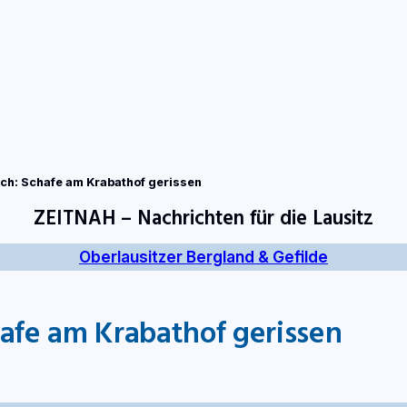
tart
Fernsehen
Radio
Gewinnspiele
Wir
Kon
ch: Schafe am Krabathof gerissen
ZEITNAH – Nachrichten für die Lausitz
Oberlausitzer Bergland & Gefilde
afe am Krabathof gerissen