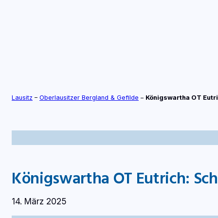
Zum
Inhalt
springen
S
TV-LIVE
RADIO-LIVE
Lausitz
–
Oberlausitzer Bergland & Gefilde
–
Königswartha OT Eutri
Königswartha OT Eutrich: Sch
14. März 2025