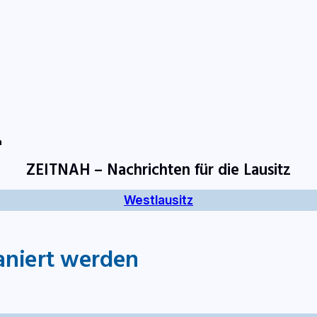
tart
Fernsehen
Radio
Gewinnspiele
Wir
Kon
n
ZEITNAH – Nachrichten für die Lausitz
Westlausitz
saniert werden