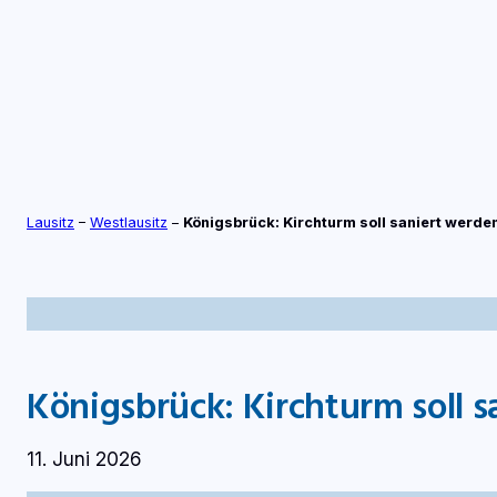
Zum
Inhalt
springen
S
TV-LIVE
RADIO-LIVE
Lausitz
–
Westlausitz
–
Königsbrück: Kirchturm soll saniert werde
Königsbrück: Kirchturm soll 
11. Juni 2026