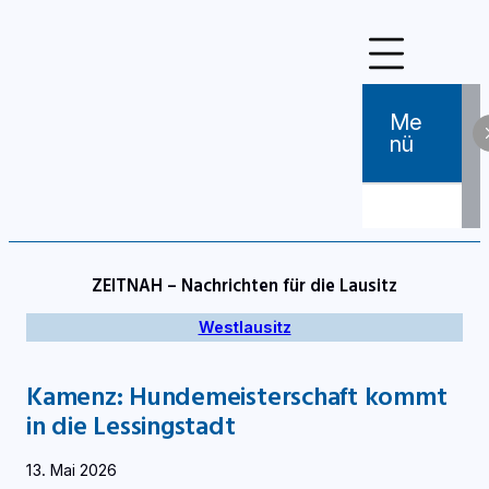
Zum
Inhalt
springen
Me
Nü
ZEITNAH – Nachrichten für die Lausitz
Westlausitz
Kamenz: Hundemeisterschaft kommt
in die Lessingstadt
13. Mai 2026