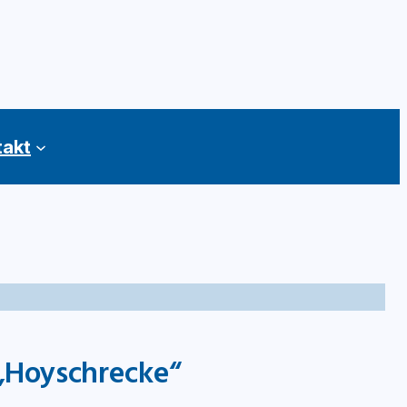
takt
„Hoyschrecke“