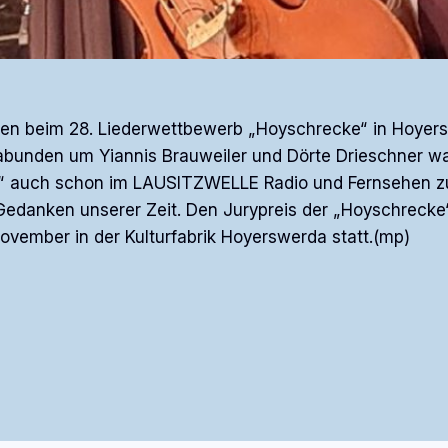
n beim 28. Liederwettbewerb „Hoyschrecke“ in Hoyers
bunden um Yiannis Brauweiler und Dörte Drieschner war
 auch schon im LAUSITZWELLE Radio und Fernsehen zu G
e Gedanken unserer Zeit. Den Jurypreis der „Hoyschreck
November in der Kulturfabrik Hoyerswerda statt.(mp)