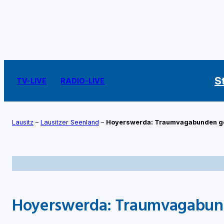
Zum
Inhalt
springen
S
TV-LIVE
RADIO-LIVE
Lausitz
–
Lausitzer Seenland
–
Hoyerswerda: Traumvagabunden ge
Hoyerswerda: Traumvagabund