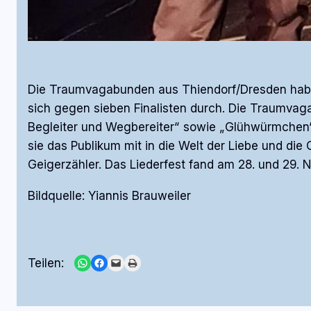
Die Traumvagabunden aus Thiendorf/Dresden habe
sich gegen sieben Finalisten durch. Die Traumvaga
Begleiter und Wegbereiter“ sowie „Glühwürmchen“
sie das Publikum mit in die Welt der Liebe und di
Geigerzähler. Das Liederfest fand am 28. und 29. 
Bildquelle: Yiannis Brauweiler
Share on WhatsApp
Share on Facebook
Email this Page
Print this Page
Teilen: