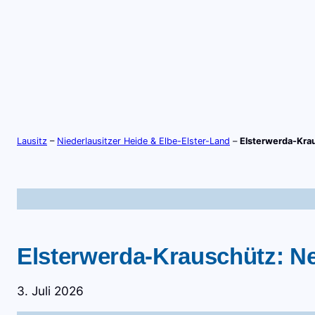
Zum
Inhalt
springen
S
TV-LIVE
RADIO-LIVE
Lausitz
–
Niederlausitzer Heide & Elbe-Elster-Land
–
Elsterwerda-Krau
Elsterwerda-Krauschütz: Ne
3. Juli 2026