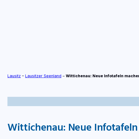
Zum
Inhalt
springen
S
TV-LIVE
RADIO-LIVE
Lausitz
–
Lausitzer Seenland
–
Wittichenau: Neue Infotafeln mache
Wittichenau: Neue Infotafel