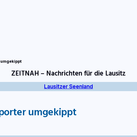
tart
Fernsehen
Radio
Gewinnspiele
Wir
Kon
 umgekippt
ZEITNAH – Nachrichten für die Lausitz
Lausitzer Seenland
porter umgekippt