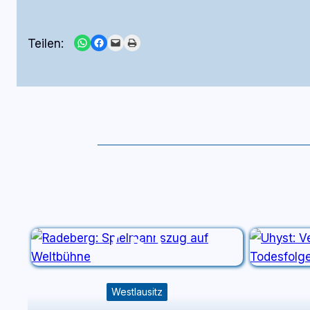
Share on WhatsApp
Share on Facebook
Email this Page
Print this Page
Teilen:
Westlausitz