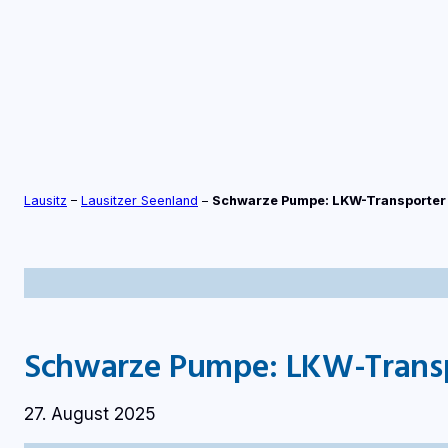
Zum
Inhalt
springen
S
TV-LIVE
RADIO-LIVE
Lausitz
–
Lausitzer Seenland
–
Schwarze Pumpe: LKW-Transporter
Schwarze Pumpe: LKW-Trans
27. August 2025