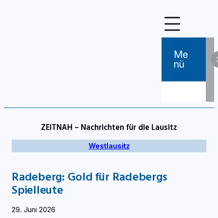
Zum
Inhalt
springen
Me
Nü
ZEITNAH – Nachrichten für die Lausitz
Westlausitz
Radeberg: Gold für Radebergs
Spielleute
29. Juni 2026