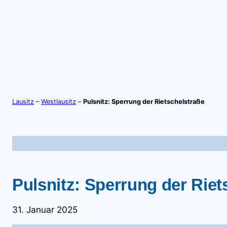
Zum
Inhalt
springen
S
TV-LIVE
RADIO-LIVE
Lausitz
–
Westlausitz
–
Pulsnitz: Sperrung der Rietschelstraße
Pulsnitz: Sperrung der Riet
31. Januar 2025