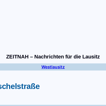
tart
Fernsehen
Radio
Gewinnspiele
Wir
Kon
ZEITNAH – Nachrichten für die Lausitz
Westlausitz
schelstraße