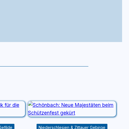
Gefilde
Niederschlesien & Zittauer Gebirge