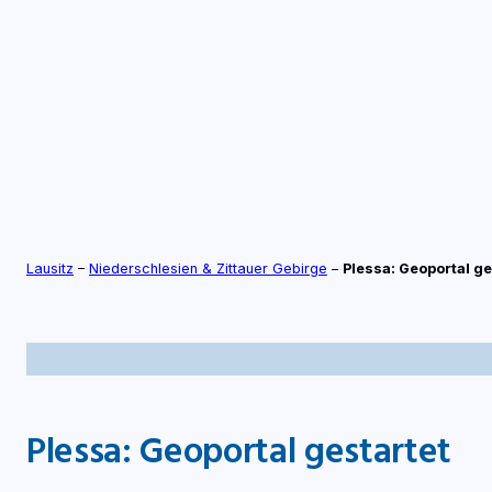
Zum
Inhalt
springen
S
TV-LIVE
RADIO-LIVE
Lausitz
–
Niederschlesien & Zittauer Gebirge
–
Plessa: Geoportal ge
Plessa: Geoportal gestartet