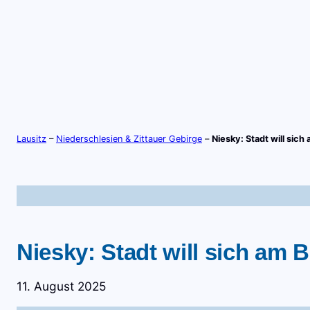
Zum
Inhalt
springen
S
TV-LIVE
RADIO-LIVE
Lausitz
–
Niederschlesien & Zittauer Gebirge
–
Niesky: Stadt will si
Niesky: Stadt will sich am
11. August 2025