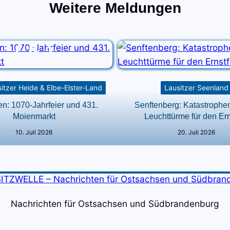
Weitere Meldungen
itzer Heide & Elbe-Elster-Land
Lausitzer Seenland
en: 1070-Jahrfeier und 431.
Senftenberg: Katastrophe
Moienmarkt
Leuchttürme für den Ern
10. Juli 2026
20. Juli 2026
Nachrichten für Ostsachsen und Südbrandenburg