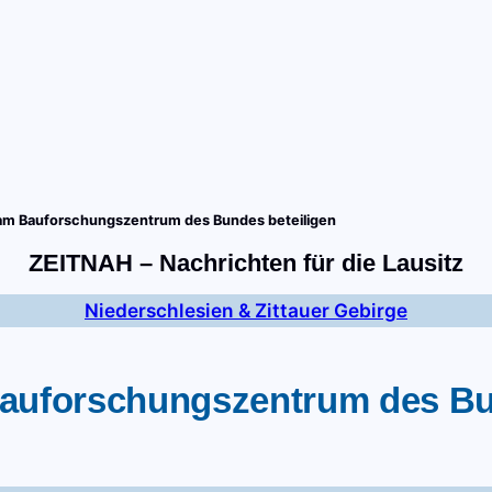
tart
Fernsehen
Radio
Gewinnspiele
Wir
Kon
ch am Bauforschungszentrum des Bundes beteiligen
ZEITNAH – Nachrichten für die Lausitz
Niederschlesien & Zittauer Gebirge
 Bauforschungszentrum des Bu