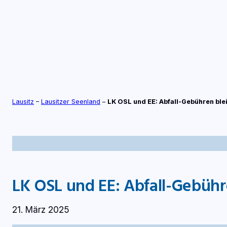
Zum
Inhalt
springen
S
TV-LIVE
RADIO-LIVE
Lausitz
–
Lausitzer Seenland
–
LK OSL und EE: Abfall-Gebühren ble
LK OSL und EE: Abfall-Gebüh
21. März 2025