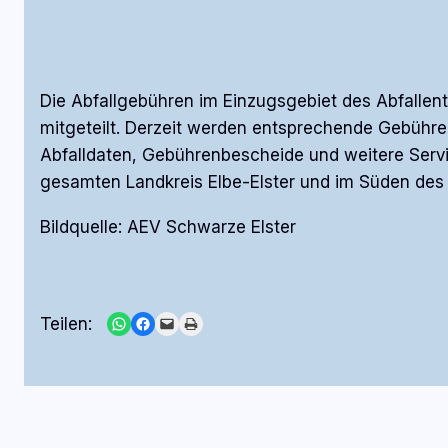
Die Abfallgebühren im Einzugsgebiet des Abfallen
mitgeteilt. Derzeit werden entsprechende Gebühre
Abfalldaten, Gebührenbescheide und weitere Servic
gesamten Landkreis Elbe-Elster und im Süden des 
Bildquelle: AEV Schwarze Elster
Share on WhatsApp
Share on Facebook
Email this Page
Print this Page
Teilen: