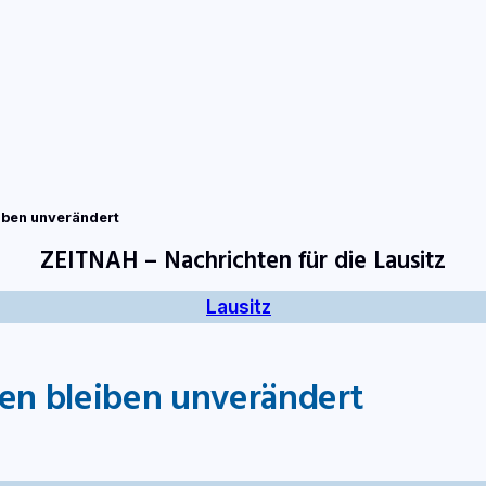
tart
Fernsehen
Radio
Gewinnspiele
Wir
Kon
iben unverändert
ZEITNAH – Nachrichten für die Lausitz
Lausitz
ren bleiben unverändert