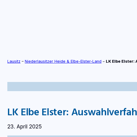
Zum
Inhalt
springen
S
TV-LIVE
RADIO-LIVE
Lausitz
–
Niederlausitzer Heide & Elbe-Elster-Land
–
LK Elbe Elster
LK Elbe Elster: Auswahlverfa
23. April 2025