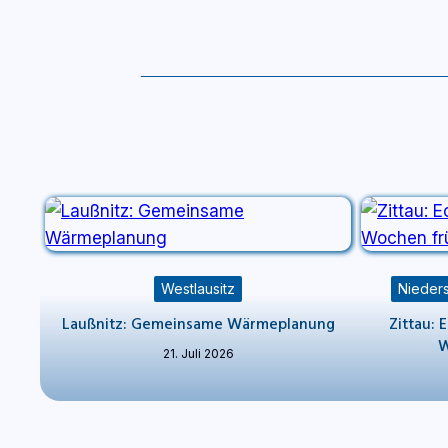
Westlausitz
Nieders
Laußnitz: Gemeinsame Wärmeplanung
Zittau: 
W
21. Juli 2026