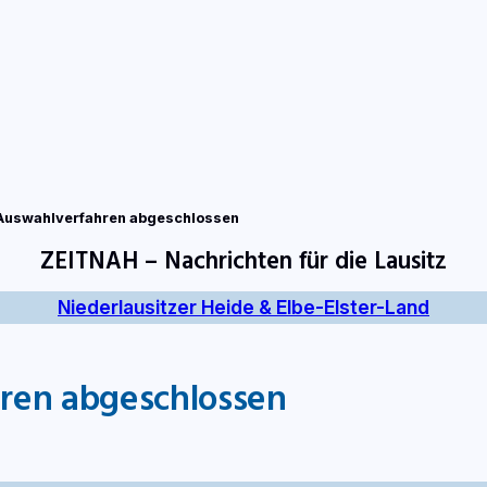
tart
Fernsehen
Radio
Gewinnspiele
Wir
Kon
: Auswahlverfahren abgeschlossen
ZEITNAH – Nachrichten für die Lausitz
Niederlausitzer Heide & Elbe-Elster-Land
hren abgeschlossen