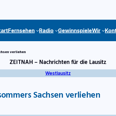
tart
Fernsehen
Radio
Gewinnspiele
Wir
Kon
hsen verliehen
ZEITNAH – Nachrichten für die Lausitz
Westlausitz
sommers Sachsen verliehen