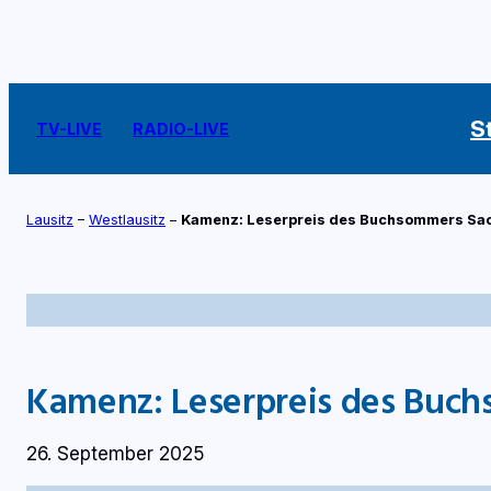
Zum
Inhalt
springen
S
TV-LIVE
RADIO-LIVE
Lausitz
–
Westlausitz
–
Kamenz: Leserpreis des Buchsommers Sac
Kamenz: Leserpreis des Buch
26. September 2025