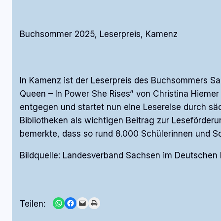
Buchsommer 2025, Leserpreis, Kamenz
In Kamenz ist der Leserpreis des Buchsommers Sa
Queen – In Power She Rises“ von Christina Hiemer z
entgegen und startet nun eine Lesereise durch säc
Bibliotheken als wichtigen Beitrag zur Leseförder
bemerkte, dass so rund 8.000 Schülerinnen und Sc
Bildquelle: Landesverband Sachsen im Deutschen B
Share on WhatsApp
Share on Facebook
Email this Page
Print this Page
Teilen: