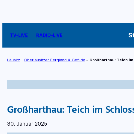
Zum
Inhalt
springen
S
TV-LIVE
RADIO-LIVE
Lausitz
–
Oberlausitzer Bergland & Gefilde
–
Großharthau: Teich im
Großharthau: Teich im Schlos
30. Januar 2025