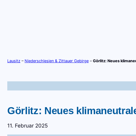
Zum
Inhalt
springen
S
TV-LIVE
RADIO-LIVE
Lausitz
–
Niederschlesien & Zittauer Gebirge
–
Görlitz: Neues kliman
Görlitz: Neues klimaneutra
11. Februar 2025