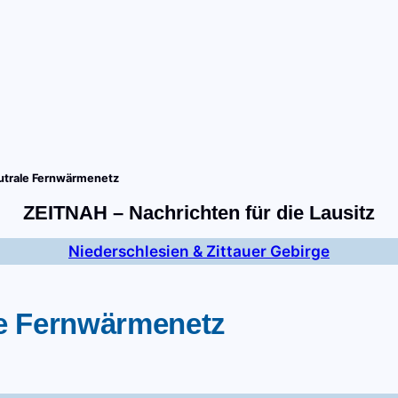
tart
Fernsehen
Radio
Gewinnspiele
Wir
Kon
eutrale Fernwärmenetz
ZEITNAH – Nachrichten für die Lausitz
Niederschlesien & Zittauer Gebirge
le Fernwärmenetz