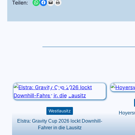
Share on WhatsApp
Share on Facebook
Email this Page
Print this Page
Teilen:
Westlausitz
Hoyersw
Elstra: Gravity Cup 2026 lockt Downhill-
Fahrer in die Lausitz