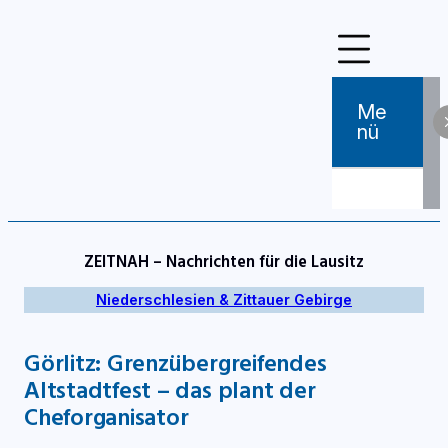
Zum
Inhalt
springen
Me
Nü
ZEITNAH – Nachrichten für die Lausitz
Niederschlesien & Zittauer Gebirge
Görlitz: Grenzübergreifendes
Altstadtfest – das plant der
Cheforganisator