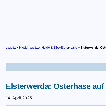
Zum
Inhalt
springen
S
TV-LIVE
RADIO-LIVE
Lausitz
–
Niederlausitzer Heide & Elbe-Elster-Land
–
Elsterwerda: Ost
Elsterwerda: Osterhase auf
14. April 2025