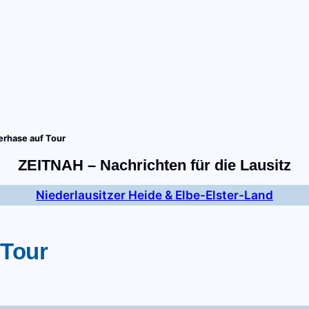
tart
Fernsehen
Radio
Gewinnspiele
Wir
Kon
erhase auf Tour
ZEITNAH – Nachrichten für die Lausitz
Niederlausitzer Heide & Elbe-Elster-Land
 Tour