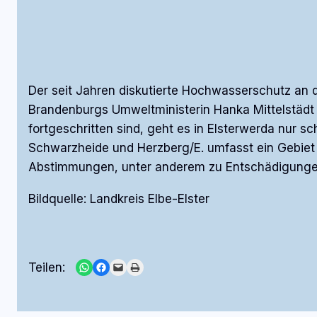
Der seit Jahren diskutierte Hochwasserschutz an 
Brandenburgs Umweltministerin Hanka Mittelstädt 
fortgeschritten sind, geht es in Elsterwerda nur 
Schwarzheide und Herzberg/E. umfasst ein Gebiet v
Abstimmungen, unter anderem zu Entschädigungen
Bildquelle: Landkreis Elbe-Elster
Share on WhatsApp
Share on Facebook
Email this Page
Print this Page
Teilen: