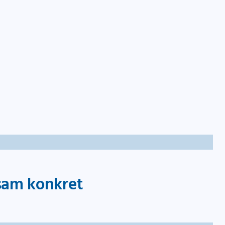
takt
sam konkret