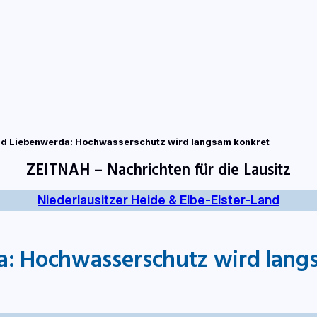
tart
Fernsehen
Radio
Gewinnspiele
Wir
Kon
ad Liebenwerda: Hochwasserschutz wird langsam konkret
ZEITNAH – Nachrichten für die Lausitz
Niederlausitzer Heide & Elbe-Elster-Land
a: Hochwasserschutz wird lang