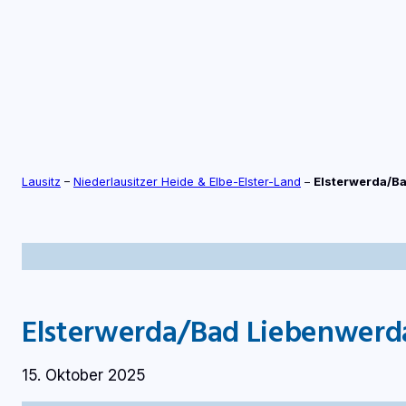
Zum
Inhalt
springen
S
TV-LIVE
RADIO-LIVE
Lausitz
–
Niederlausitzer Heide & Elbe-Elster-Land
–
Elsterwerda/B
Elsterwerda/Bad Liebenwerd
15. Oktober 2025