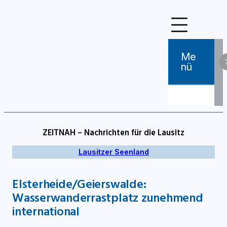
Zum
Inhalt
springen
Me
Nü
ZEITNAH – Nachrichten für die Lausitz
Lausitzer Seenland
Elsterheide/Geierswalde:
Wasserwanderrastplatz zunehmend
international