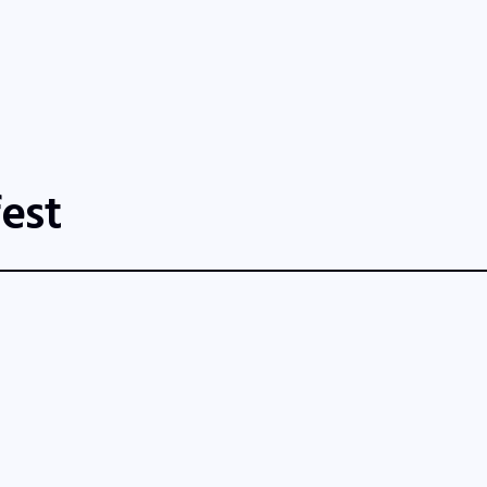
tart
Fernsehen
Radio
Gewinnspiele
Wir
Kon
est
26