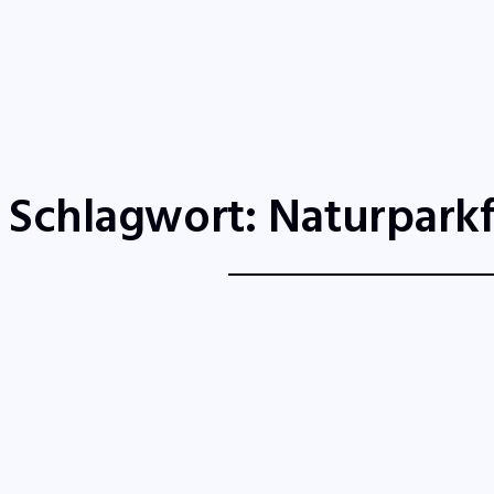
S
TV-LIVE
RADIO-LIVE
Schlagwort:
Naturparkf
Zeischa: Werenzhain ist
Naturparkgemeinde 20