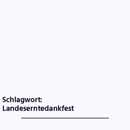
Westlausitz
Niederschlesien & Zittauer Gebirge
Niederlausitzer Heide & Elbe-Elster-Land
TV-LIVE
RADIO-LIVE
Start
Fernsehen
Radio
Gewinnspiele
Wir
Kontakt
Schlagwort:
Landeserntedankfest