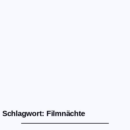
Westlausitz
Niederschlesien & Zittauer Gebirge
Niederlausitzer Heide & Elbe-Elster-Land
TV-LIVE
RADIO-LIVE
Start
Fernsehen
Radio
Gewinnspiele
Wir
Kontakt
Schlagwort:
Filmnächte