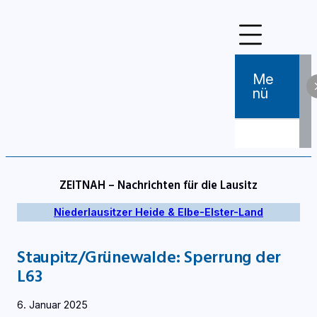
Zum
Inhalt
springen
Me
Nü
ZEITNAH – Nachrichten für die Lausitz
Niederlausitzer Heide & Elbe-Elster-Land
Staupitz/Grünewalde: Sperrung der
L63
6. Januar 2025