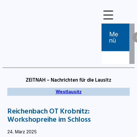
Zum
Inhalt
springen
Me
Nü
ZEITNAH – Nachrichten für die Lausitz
Westlausitz
Reichenbach OT Krobnitz:
Workshopreihe im Schloss
24. März 2025