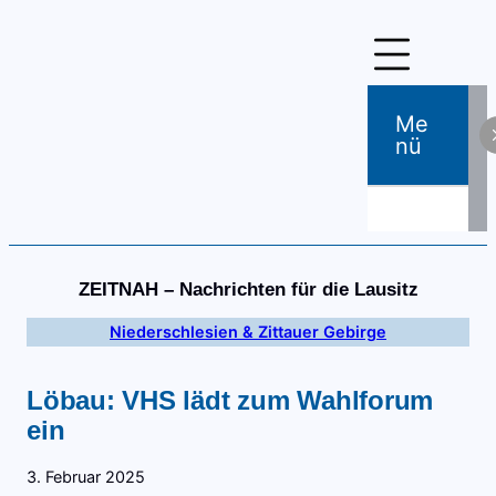
Zum
Inhalt
springen
Me
Nü
ZEITNAH – Nachrichten für die Lausitz
Niederschlesien & Zittauer Gebirge
Löbau: VHS lädt zum Wahlforum
ein
3. Februar 2025