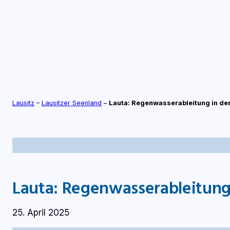
Zum
Inhalt
springen
S
TV-LIVE
RADIO-LIVE
Lausitz
–
Lausitzer Seenland
–
Lauta: Regenwasserableitung in der
Lauta: Regenwasserableitung 
25. April 2025