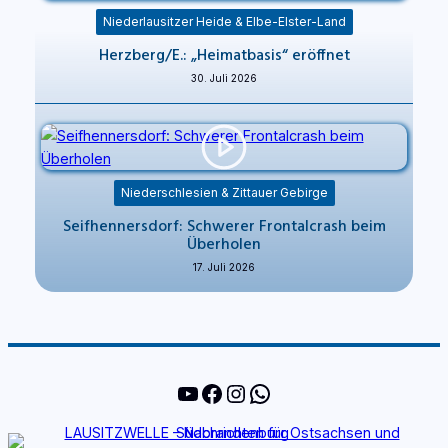
Niederlausitzer Heide & Elbe-Elster-Land
Herzberg/E.: „Heimatbasis“ eröffnet
30. Juli 2026
Niederschlesien & Zittauer Gebirge
Seifhennersdorf: Schwerer Frontalcrash beim
Überholen
17. Juli 2026
YouTube
Facebook
Instagram
WhatsApp